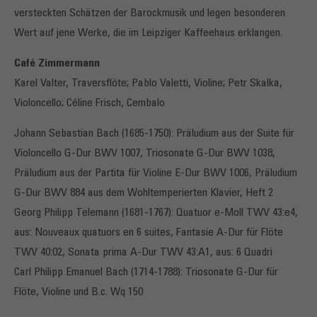
versteckten Schätzen der Barockmusik und legen besonderen
Wert auf jene Werke, die im Leipziger Kaffeehaus erklangen.
Café Zimmermann
Karel Valter, Traversflöte; Pablo Valetti, Violine; Petr Skalka,
Violoncello; Céline Frisch, Cembalo
Johann Sebastian Bach (1685-1750): Präludium aus der Suite für
Violoncello G-Dur BWV 1007, Triosonate G-Dur BWV 1038,
Präludium aus der Partita für Violine E-Dur BWV 1006, Präludium
G-Dur BWV 884 aus dem Wohltemperierten Klavier, Heft 2
Georg Philipp Telemann (1681-1767): Quatuor e-Moll TWV 43:e4,
aus: Nouveaux quatuors en 6 suites, Fantasie A-Dur für Flöte
TWV 40:02, Sonata prima A-Dur TWV 43:A1, aus: 6 Quadri
Carl Philipp Emanuel Bach (1714-1788): Triosonate G-Dur für
Flöte, Violine und B.c. Wq 150