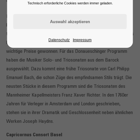
Mitteldeutscher Barock
Technisch erforderliche Cookies werden immer geladen.
Die Musiker um den Geiger Péter Barczi haben sich in Basel
kennengelernt und ihr Ensemble nach dem zeitweise in Stuttgart
tätigen Komponisten Samuel Capricornus benannt. Durch ihre CDs
Datenschutz
Impressum
hat das Capricornus Consort in den vergangenen Jahren viele
wichtige Preise gewonnen. Für das Donaueschinger Programm
haben die Musiker Solo- und Triosonaten aus dem Barock
ausgewählt. Dazu kommt eine frühe Triosonate von Carl Philipp
Emanuel Bach, die schon Züge des empfindsamen Stils trägt. Die
neusten Stücke in diesem Programm sind die Triosonaten des
Mannheimer Kapellmeisters Franz Xaver Richter. In den 1760er
Jahren für Verleger in Amsterdam und London geschrieben,
stehen sie in ihrer Dramatik und Geschlossenheit neben ähnlichen
Werken Joseph Haydns.
Capricornus Consort Basel