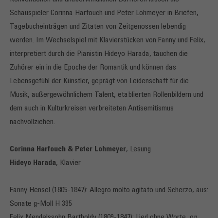
Schauspieler Corinna Harfouch und Peter Lohmeyer in Briefen,
Tagebucheinträgen und Zitaten von Zeitgenossen lebendig
werden. Im Wechselspiel mit Klavierstücken von Fanny und Felix,
interpretiert durch die Pianistin Hideyo Harada, tauchen die
Zuhörer ein in die Epoche der Romantik und können das
Lebensgefühl der Künstler, geprägt von Leidenschaft für die
Musik, außergewöhnlichem Talent, etablierten Rollenbildern und
dem auch in Kulturkreisen verbreiteten Antisemitismus
nachvollziehen.
Corinna Harfouch & Peter Lohmeyer
, Lesung
Hideyo Harada
, Klavier
Fanny Hensel (1805-1847): Allegro molto agitato und Scherzo, aus:
Sonate g-Moll H 395
Felix Mendelssohn Bartholdy (1809-1847): Lied ohne Worte op.