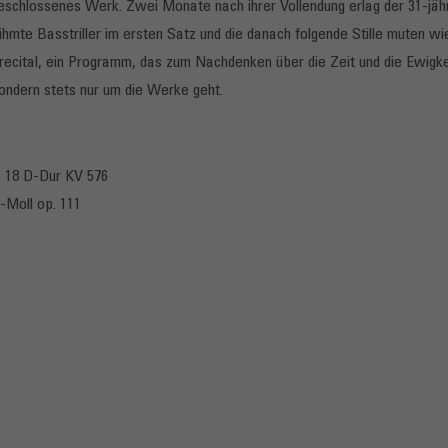
eschlossenes Werk. Zwei Monate nach ihrer Vollendung erlag der 31-jähri
te Basstriller im ersten Satz und die danach folgende Stille muten wi
cital, ein Programm, das zum Nachdenken über die Zeit und die Ewigkeit
 sondern stets nur um die Werke geht.
 18 D-Dur KV 576
-Moll op. 111