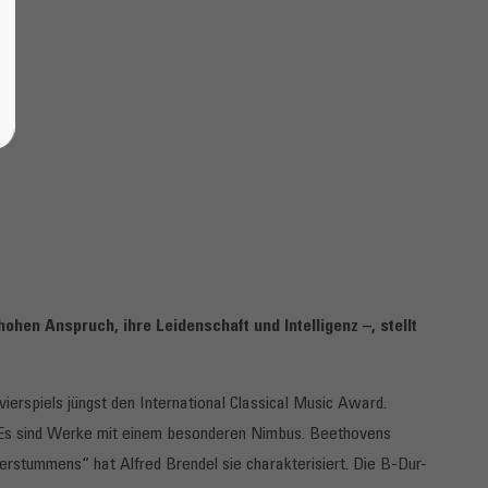
ohen Anspruch, ihre Leidenschaft und Intelligenz –, stellt
erspiels jüngst den International Classical Music Award.
. Es sind Werke mit einem besonderen Nimbus. Beethovens
erstummens“ hat Alfred Brendel sie charakterisiert. Die B-Dur-