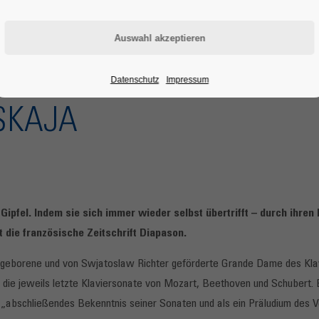
Datenschutz
Impressum
SKAJA
ipfel. Indem sie sich immer wieder selbst übertrifft – durch ihren h
t die französische Zeitschrift Diapason.
is geborene und von Swjatoslaw Richter geförderte Grande Dame des Klavi
a die jeweils letzte Klaviersonate von Mozart, Beethoven und Schubert
 „abschließendes Bekenntnis seiner Sonaten und als ein Präludium des V