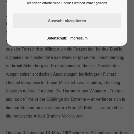
Zwischen Traum und Fortschritt
Technisch erforderliche Cookies werden immer geladen.
Als Arnold Schönberg im Jahr 1899 die „Verklärte Nacht“
komponierte, fuhren in Wien die ersten elektrischen
Straßenbahnen, und Frauen durften neuerdings sogar an der
Datenschutz
Impressum
medizinischen Fakultät studieren. In dieser Ära technischer und
sozialer Fortschritte blühte auch die Faszination für das Dunkle.
Sigmund Freud vollendete das Manuskript seiner Traumdeutung,
während Schönberg die Programmmusik über ein Gedicht des
wegen seiner erotischen Anspielungen berüchtigten Richard
Dehmel komponierte. Diese Musik ist zwar modern, aber eng
bezogen auf die Tradition: Die Harmonik aus Wagners „Tristan
und Isolde“ treibt der 25jährige ins Extreme – er verliebte sich in
diesem Sommer in seine spätere Frau Mathilde – , während für
die motivische Arbeit Brahms Vorbild war.
Die Uraufführung am 18. März 1902 wurde zu Schönbergs erstem