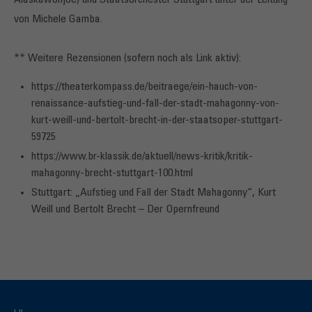
Alaskawolfjoe) und Staatsorchester Stuttgart unter der Leitung
von Michele Gamba.
** Weitere Rezensionen (sofern noch als Link aktiv):
https://theaterkompass.de/beitraege/ein-hauch-von-
renaissance-aufstieg-und-fall-der-stadt-mahagonny-von-
kurt-weill-und-bertolt-brecht-in-der-staatsoper-stuttgart-
59725
https://www.br-klassik.de/aktuell/news-kritik/kritik-
mahagonny-brecht-stuttgart-100.html
Stuttgart: „Aufstieg und Fall der Stadt Mahagonny“, Kurt
Weill und Bertolt Brecht – Der Opernfreund