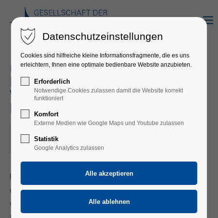
Datenschutzeinstellungen
Cookies sind hilfreiche kleine Informationsfragmente, die es uns
erleichtern, Ihnen eine optimale bedienbare Website anzubieten.
OPER AUFSTIEG UND FALL DER STADT
MAHAGONNY
Erforderlich
Notwendige Cookies zulassen damit die Website korrekt
VON KURT WEILL UND BERT BRECHT
funktioniert
IM STAATSTHEATER STUTTGART
Komfort
Externe Medien wie Google Maps und Youtube zulassen
09.05.2025
Statistik
ORT: STUTTGART
Google Analytics zulassen
Für die Fahrten nach Stuttgart entwickeln alle Opernfreundinnen
und -freunde regelrecht Routine. Und so hatten wir dieses Mal
vor dem Einlass ins Opernhaus sogar noch etwas Zeit,