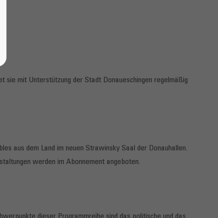
tet sie mit Unterstützung der Stadt Donaueschingen regelmäßig
bles aus dem Land im neuen Strawinsky Saal der Donauhallen.
anstaltungen werden im Abonnement angeboten.
chwerpunkte dieser Programmreihe sind das politische und das