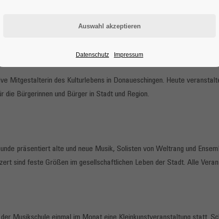
FT DER MUSIKFREUNDE
Datenschutz
Impressum
tive Mitgestalterin des Kulturlebens in Donaueschingen. Heute veranstal
r die Bürgerinnen und Bürger in Stadt und Region.
nde präsentiert alte und neue Musik, Solisten von Weltrang und Ensem
ert sind feste Größen im gesellschaftlichen Leben der Stadt. Alle Ver
r der Musikschule einmal im Monat eine Kleinkunstveranstaltung statt. S