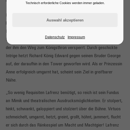
König Richard III., frei nach Shakespeare
Technisch erforderliche Cookies werden immer geladen.
Richard, Herzog von Gloucester, ist bucklig und hinkt. Tanz und
Feste sind ihm zuwider. Krieg zieht er dem Frieden vor. Durch die
Natur um äußerliche Reize betrogen, entschließt er sich, ein
Datenschutz
Impressum
Erzschurke und Bösewicht zu werden und jeden zu beseitigen,
der ihm den Weg zum Königsthron versperrt. Durch geschickte
Intrige hetzt Richard König Edward gegen seinen Bruder George
auf, der daraufhin in den Tower geworfen wird. Als er Prinzessin
Anne erfolgreich umgarnt hat, scheint sein Ziel in greifbarer
Nähe.
„So wenig Requisiten Lafrenz benötigt, so reich ist sein Fundus
an Mimik und theatralischen Ausdrucksmöglichkeiten. Er stolpert,
hinkt, schwankt, galoppiert und stolziert über die Bühne. Virtuos
schmeichelt, umgarnt, hetzt, greint, grollt, höhnt, jammert, flucht
er sich durch das Ränkespiel um Macht und Machtgier! Lafrenz