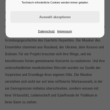
Dancing the World
Technisch erforderliche Cookies werden immer geladen.
Einst trafen sich vier Instrumente mit vier Seelen und vier ganz
unterschiedlichen Geschichten. Sie spielten miteinander und
waren davon bezaubert, sich sofort und wortlos zu verstehen. So
Datenschutz
Impressum
oder so ähnlich, aber auf jeden Fall märchenhaft, war die
Gründungsgeschichte des Cuarteto Repentino. Die Musiker des
Ensembles stammen aus Russland, der Ukraine, dem Kosovo und
Bolivien. Für ein Projekt kreuzten sich ihre Wege, und sie
beschlossen fortan gemeinsame Konzerte zu realisieren. Und ihre
unterschiedlichen musikalischen Wurzeln wurden zur Quelle der
Inspiration und Grundlage ihres eigenen Stils. Die Musiker
verstehen sich nicht nur auf eine raffinierte Werkauswahl, in der
sie Genregrenzen mühelos überschreiten, sondern wissen mit
ihrer Virtuosität, Leidenschaft und Spielfreude ihr Publikum in
ihren Bann zu ziehen.