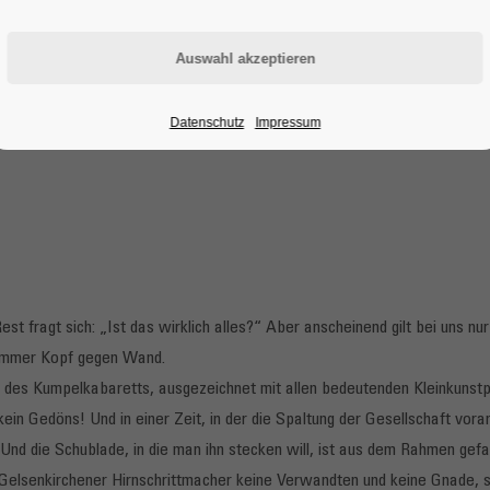
Datenschutz
Impressum
est fragt sich: „Ist das wirklich alles?“ Aber anscheinend gilt bei uns
 immer Kopf gegen Wand.
r des Kumpelkabaretts, ausgezeichnet mit allen bedeutenden Kleinkunstp
kein Gedöns! Und in einer Zeit, in der die Spaltung der Gesellschaft vo
d die Schublade, in die man ihn stecken will, ist aus dem Rahmen gefall
Gelsenkirchener Hirnschrittmacher keine Verwandten und keine Gnade, sc