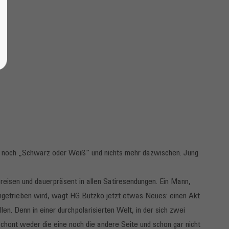
 nur noch „Schwarz oder Weiß“ und nichts mehr dazwischen. Jung
reisen und dauerpräsent in allen Satiresendungen. Ein Mann,
rangetrieben wird, wagt HG.Butzko jetzt etwas Neues: einen Akt
en. Denn in einer durchpolarisierten Welt, in der sich zwei
hont weder die eine noch die andere Seite und schon gar nicht