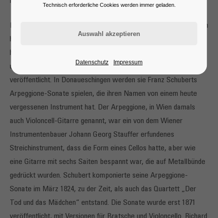
Preziosen der Kammermusik
Technisch erforderliche Cookies werden immer geladen.
Die Cellistin Raphaela Gromes und der Pianist Julian Riem sind ein
hervorragend eingespieltes Kammermusik-Team. Die beiden
haben in den vergangenen fünf Jahren das Repertoire für Cello
Datenschutz
Impressum
und Klavier weit erkundet und dabei fünf CDs zusammen
veröffentlicht. In Donaueschingen werden sie Franz Schuberts
Arpeggione-Sonate spielen, die ihren Namen von einem heute
vergessenen Instrument hat. Der Arpeggione, in Wien damals
auch Violoncell-Gitarre genannt, war ein von dem Wiener
Instrumentenbauer Johann Georg Stauffer erfundenes
Streichinstrument, dass die Form eines Cellos hatte, aber wie
eine Gitarre mit sechs Saiten bespannt war, die auf Metallbünde
gedrückt wurden. Schubert komponierte seine Arpeggione-
Sonate im März 1824, zu der Zeit, als auch das Quartett „Der
Tod und das Mädchen“ entstand. Die Sonate wurde erst 1871
veröffentlicht, mit Versionen für Bratsche und Violoncello. Richard