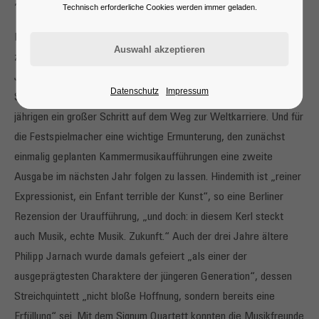
„Sein Wahnsinn hat Methode.“ Hindemith & Jarnach
Technisch erforderliche Cookies werden immer geladen.
Hundert Jahre nach ihren Donaueschinger Uraufführungen stehen
zwei epochemachende Werke auf dem Programm unseres
Jubiläumskonzertes. Das von Publikum und Kritikern bejubelte
Datenschutz
Impressum
Streichquartett von Paul Hindemith war 1921 für den knapp 30-
jährigen ein großer Schritt auf dem Weg zur Weltkarriere. Und für
die Festspielmacher eine wichtige Ermunterung, den zunächst
einmalig geplanten Kammermusikaufführungen eine zweite
Ausgabe im nächsten Jahr folgen zu lassen. Hindemith ist „reiner
Expressionist, ein Enfant terrible der Kunst“, so eine Berliner
Rezension der Uraufführung, „und doch: in diesem Kerl steckt
auch Musik, echte Musik. Zukunft.“ Auch der drei Jahre ältere
Philipp Jarnach wurde damals gefeiert „als einer der
ausgeprägtesten Charaktere der jüngeren Generation“, dessen
Streichquintett „nicht bloße Hoffnung, sondern bereits eine
Erfüllung“ sei. Mit dem Signum Quartett konnten die Musikfreunde