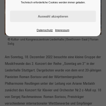
Technisch erforderliche Cookies werden immer geladen.
Datenschutz
Impressum
© Kultur- und Kongresszentrum Liederhalle | Beethoven-Saal | Florian
Selig
Am Sonntag, 18. Dezember 2022 besuchte eine kleine Gruppe der
Musikfreunde das 2. Konzert der Reihe „Sonntag um 3“ in der
Liederhalle Stuttgart. Dargeboten wurde von dem erst 20-jährigen
Pianisten Roman Borisov und der Württembergischen
Philharmonie Reutlingen unter der Leitung von Ariane Matiakh
zunächst das Konzert für Klavier und Orchester Nr.2 c-Moll op. 18
von Sergej Rachmaninow. Roman Borisov, Preisträger
verschiedener internationaler Wettbewerbe und Empfänger