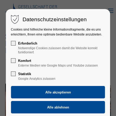
Datenschutzeinstellungen
Cookies sind hilfreiche kleine Informationsfragmente, die es uns
erleichtern, Ihnen eine optimale bedienbare Website anzubieten.
STUTTGARTER LIEDERHALLE -
KONZERT RACHMANINOW/
Erforderlich
Notwendige Cookies zulassen damit die Website korrekt
MUSSORGSKI
funktioniert
Komfort
18.12.2022
Externe Medien wie Google Maps und Youtube zulassen
ORT: STUTTGART
Statistik
Google Analytics zulassen